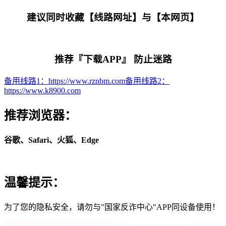
建议同时收藏【线路网址】与【本网页】
推荐『下载APP』 防止迷路
备用线路
1
：
https://www.rznbm.com
备用线路
2
：
https://www.k8900.com
推荐浏览器：
谷歌、Safari、火狐、Edge
温馨提示：
为了您的隐私安全，请勿与"国家反诈中心"APP同设备使用！