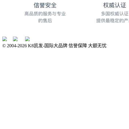
© 2004-
2026
K8凯发-国际大品牌 信誉保障 大额无忧