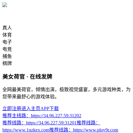
真人
体育
电子
电竞
捕鱼
棋牌
美女荷官 · 在线发牌
全网最美荷官，倾情出演，极致视觉盛宴，多元游戏种类，为
您带来最舒心的游戏体验。
立即注册
进入主页
APP下载
推荐主线路：
https://34.96.227.59:31202
推荐线路：
https://34.96.227.59:31201
推荐线路：
https://www.1nzkex.com
推荐线路：
https://www.plov9r.com