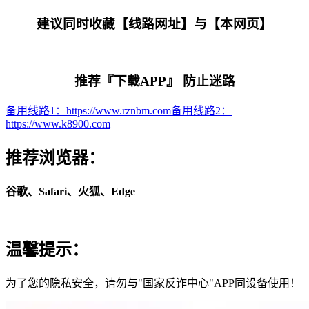
建议同时收藏【线路网址】与【本网页】
推荐『下载APP』 防止迷路
备用线路
1
：
https://www.rznbm.com
备用线路
2
：
https://www.k8900.com
推荐浏览器：
谷歌、Safari、火狐、Edge
温馨提示：
为了您的隐私安全，请勿与"国家反诈中心"APP同设备使用！